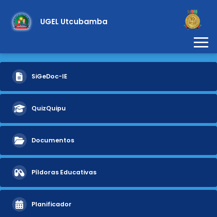
UGEL Utcubamba
SiGeDoc-IE
QuizQuipu
Documentos
Píldoras Educativas
Planificador