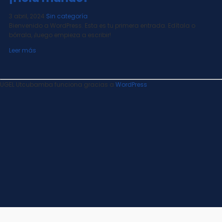
3 abril, 2024
Sin categoría
Bienvenido a WordPress. Esta es tu primera entrada. Edítala o
bórrala, ¡luego empieza a escribir!
Leer más
UGEL Utcubamba funciona gracias a
WordPress